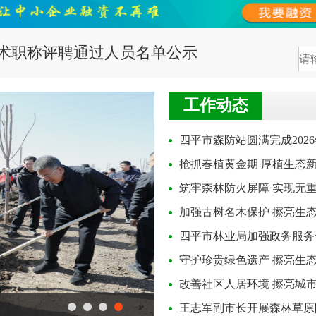
技术职称评聘通过人员名单公示
工作动态
四平市森防站圆满完成202
抢抓春植黄金期 厚植生态
筑牢森林防火屏障 实现无
加强古树名木保护 擦亮生
四平市林业局加强政务服务
守护珍贵绿色遗产 擦亮生
改善社区人居环境 擦亮城
王志军副市长开展森林草原