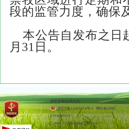
段的监管力度，确保
本
公
告自发布之日
月31日。
四平市林业局主办
吉ICP备11005874号-1
网站标识码
2203000029
E_mail：jlsplyjbgs@163.com