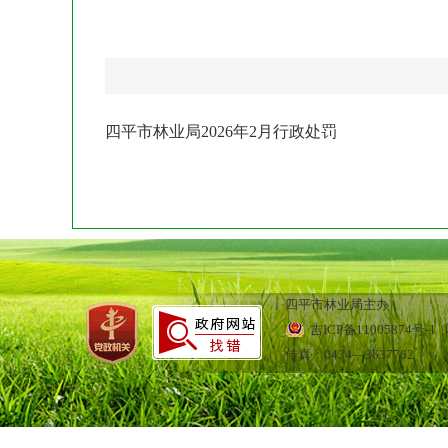
四平市林业局2026年2月行政处罚
四平市林业局主办
吉ICP备11005874号-1
网
传真：0434—3637762