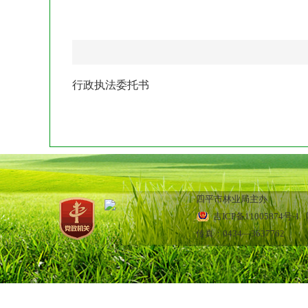
行政执法委托书
四平市林业局主办
吉ICP备11005874号-1
网
传真：0434—3637762