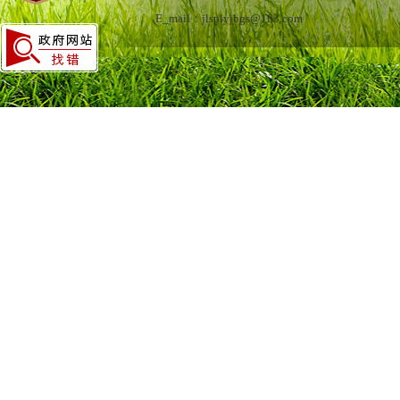
E_mail：jlsplyjbgs@163.com